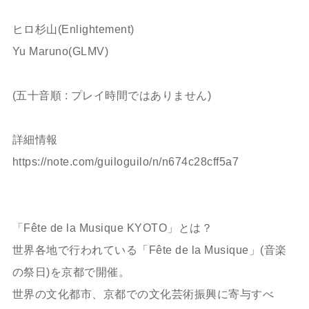
ㅤㅤㅤㅤㅤㅤㅤㅤㅤㅤㅤㅤㅤ
ヒロ杉山(Enlightement)
Yu Maruno(GLMV)
ㅤㅤㅤㅤㅤㅤㅤㅤㅤㅤㅤㅤㅤ
(五十音順 : プレイ時間ではありません)
ㅤㅤㅤㅤㅤㅤㅤㅤㅤㅤㅤㅤㅤ
詳細情報
https://note.com/guiloguilo/n/n674c28cff5a7
ㅤㅤㅤㅤㅤㅤㅤㅤㅤㅤㅤㅤㅤ
ㅤㅤㅤㅤㅤㅤㅤㅤㅤㅤㅤㅤㅤ
「Fête de la Musique KYOTO」とは？
世界各地で行われている「Fête de la Musique」(音楽
の祭日)を京都で開催。
世界の文化都市、京都での文化芸術振興に寄与すべ