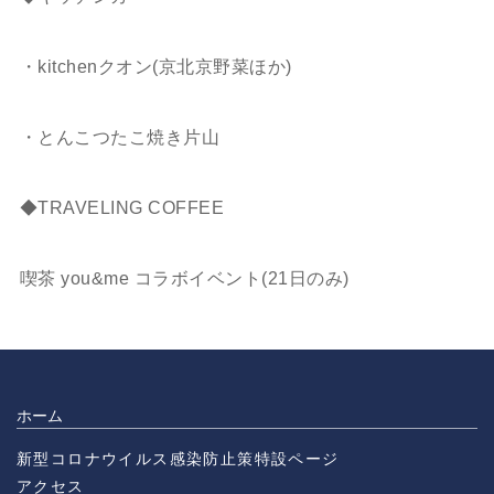
ㅤㅤㅤㅤㅤㅤㅤㅤㅤㅤㅤㅤㅤ
・kitchenクオン(京北京野菜ほか)
ㅤㅤㅤㅤㅤㅤㅤㅤㅤㅤㅤㅤㅤ
・とんこつたこ焼き片山
ㅤㅤㅤㅤㅤㅤㅤㅤㅤㅤㅤㅤㅤ
◆TRAVELING COFFEE
ㅤㅤㅤㅤㅤㅤㅤㅤㅤㅤㅤㅤㅤ
喫茶 you&me コラボイベント(21日のみ)
ホーム
新型コロナウイルス感染防止策特設ページ
アクセス