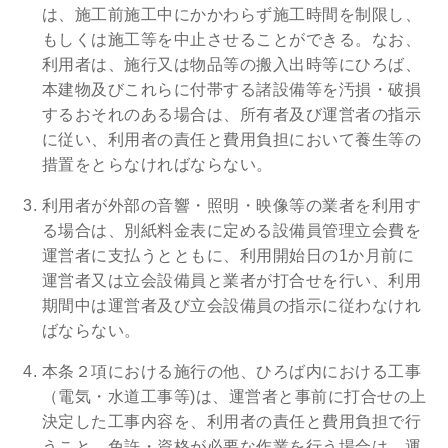
は、施工前施工中にかかわらず施工時間を制限し、
もしくは施工等を中止させることができる。なお、
利用者は、施行又は物品等の搬入出時等にひろば、
本建物及びこれらに付帯する諸設備等を汚損・破損
するおそれのある場合は、所有者及び運営者の指示
に従い、利用者の責任と費用負担において養生等の
措置をとらなければならない。
利用者が外部の音響・照明・映像等の業者を利用す
る場合は、別紙料金表に定める設備員管理立会費を
運営者に支払うとともに、利用開始日の1か月前に
運営者又は立会設備員と業者が打合せを行い、利用
期間中は運営者及び立会設備員の指示に従わなけれ
ばならない。
本条２項における施行の他、ひろば内における工事
（電気・水道工事等)は、運営者と事前に打合せの上
決定した工事内容を、利用者の責任と費用負担で行
うこと。免許・資格が必要な作業を行う場合は、運