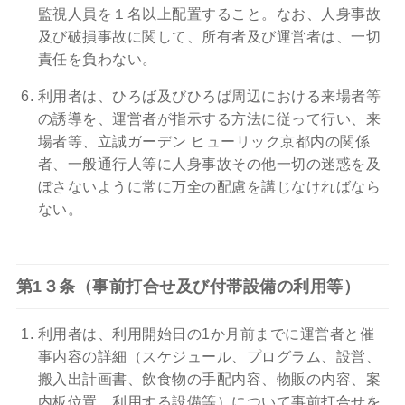
監視人員を１名以上配置すること。なお、人身事故
及び破損事故に関して、所有者及び運営者は、一切
責任を負わない。
利用者は、ひろば及びひろば周辺における来場者等
の誘導を、運営者が指示する方法に従って行い、来
場者等、立誠ガーデン ヒューリック京都内の関係
者、一般通行人等に人身事故その他一切の迷惑を及
ぼさないように常に万全の配慮を講じなければなら
ない。
第1３条（事前打合せ及び付帯設備の利用等）
利用者は、利用開始日の1か月前までに運営者と催
事内容の詳細（スケジュール、プログラム、設営、
搬入出計画書、飲食物の手配内容、物販の内容、案
内板位置、利用する設備等）について事前打合せを